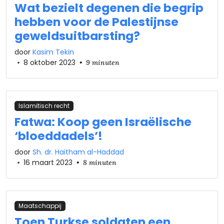
Wat bezielt degenen die begrip
hebben voor de Palestijnse
geweldsuitbarsting?
door
Kasim Tekin
•
8 oktober 2023
•
9 minuten
Islamitisch recht
Fatwa: Koop geen Israëlische
‘bloeddadels’!
door
Sh. dr. Haitham al-Haddad
•
16 maart 2023
•
8 minuten
Maatschappij
Toen Turkse soldaten een