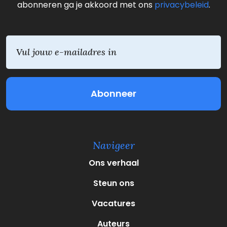
abonneren ga je akkoord met ons
privacybeleid
.
E
m
a
i
l
(
V
e
r
e
Navigeer
i
s
Ons verhaal
t
)
Steun ons
Vacatures
Auteurs