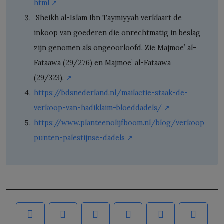
html
↗️
Sheikh al-Islam Ibn Taymiyyah verklaart de
inkoop van goederen die onrechtmatig in beslag
zijn genomen als ongeoorloofd. Zie Majmoe’ al-
Fataawa (29/276) en Majmoe’ al-Fataawa
(29/323).
↗️
https://bdsnederland.nl/mailactie-staak-de-
verkoop-van-hadiklaim-bloeddadels/
↗️
https://www.planteenolijfboom.nl/blog/verkoop
punten-palestijnse-dadels
↗️