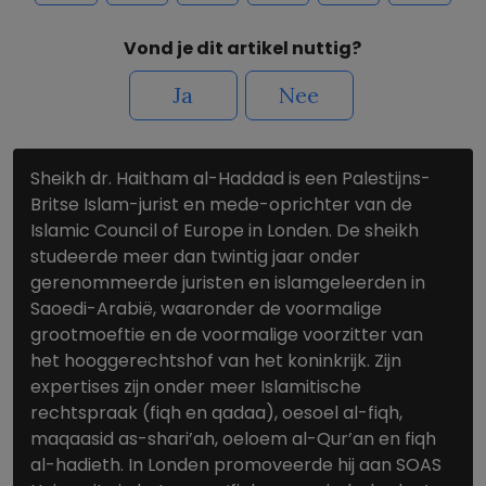
Vond je dit artikel nuttig?
Ja
Nee
Sheikh dr. Haitham al-Haddad is een Palestijns-
Britse Islam-jurist en mede-oprichter van de
Islamic Council of Europe in Londen. De sheikh
studeerde meer dan twintig jaar onder
gerenommeerde juristen en islamgeleerden in
Saoedi-Arabië, waaronder de voormalige
grootmoeftie en de voormalige voorzitter van
het hooggerechtshof van het koninkrijk. Zijn
expertises zijn onder meer Islamitische
rechtspraak (fiqh en qadaa), oesoel al-fiqh,
maqaasid as-shari’ah, oeloem al-Qur’an en fiqh
al-hadieth. In Londen promoveerde hij aan SOAS