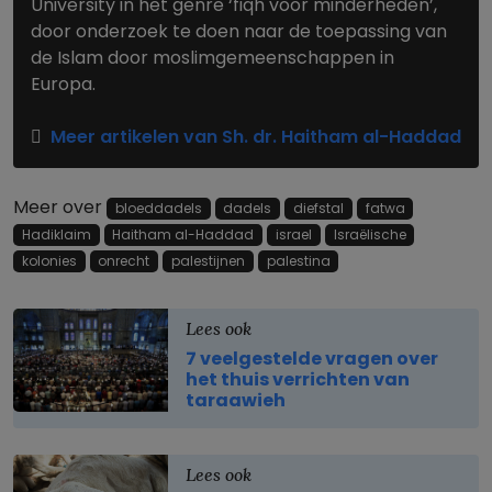
University in het genre ‘fiqh voor minderheden’,
door onderzoek te doen naar de toepassing van
de Islam door moslimgemeenschappen in
Europa.
Meer artikelen van Sh. dr. Haitham al-Haddad
Meer over
bloeddadels
dadels
diefstal
fatwa
Hadiklaim
Haitham al-Haddad
israel
Israëlische
kolonies
onrecht
palestijnen
palestina
Lees ook
7 veelgestelde vragen over
het thuis verrichten van
taraawieh
Lees ook