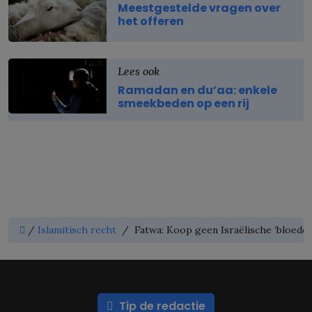
Meestgestelde vragen over
het offeren
Lees ook
Ramadan en du’aa: enkele
smeekbeden op een rij
/
Islamitisch recht
/
Fatwa: Koop geen Israëlische ‘bloeddad
Tip de redactie