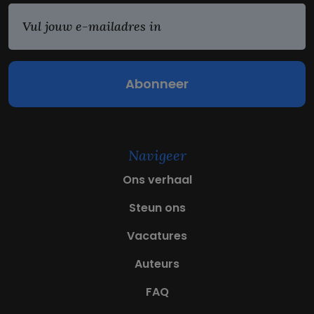
E
m
a
i
l
(
V
e
r
e
Navigeer
i
s
Ons verhaal
t
)
Steun ons
Vacatures
Auteurs
FAQ