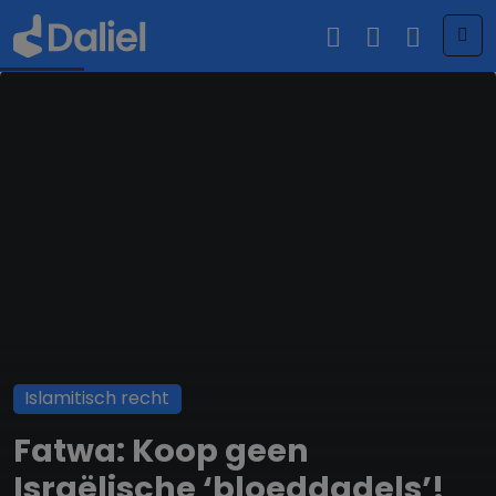
Me
Islamitisch recht
Fatwa: Koop geen
Israëlische ‘bloeddadels’!