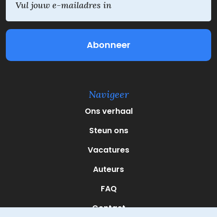
m
a
i
l
(
V
e
r
e
Navigeer
i
s
Ons verhaal
t
)
Steun ons
Vacatures
Auteurs
FAQ
Contact