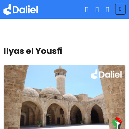
Me
Ilyas el Yousfi