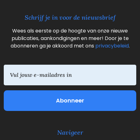
Schrijf je in voor de nieuwsbrief
Wees als eerste op de hoogte van onze nieuwe
publicaties, aankondigingen en meer! Door je te
abonneren ga je akkoord met ons
privacybeleid
.
E
m
a
i
l
(
V
e
r
e
Navigeer
i