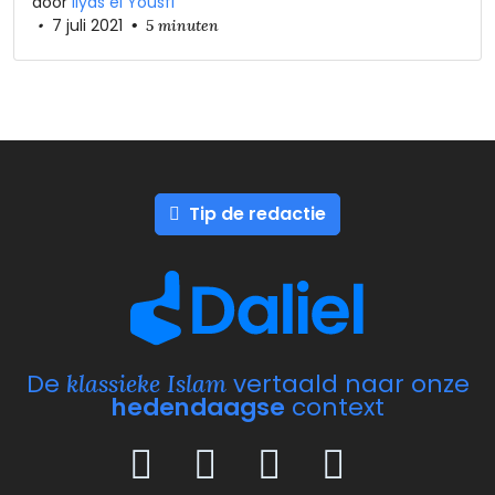
door
Ilyas el Yousfi
•
7 juli 2021
•
5 minuten
Tip de redactie
De
vertaald naar onze
klassieke Islam
hedendaagse
context