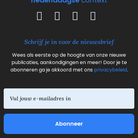
hedendaagse
context
Schrijf je in voor de nieuwsbrief
Wees als eerste op de hoogte van onze nieuwe
publicaties, aankondigingen en meer! Door je te
abonneren ga je akkoord met ons
privacybeleid
.
E
m
a
i
l
(
V