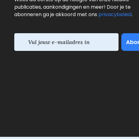
publicaties, aankondigingen en meer! Door je te
abonneren ga je akkoord met ons
privacybeleid
.
E
m
a
i
l
(
V
e
r
e
i
s
t
)