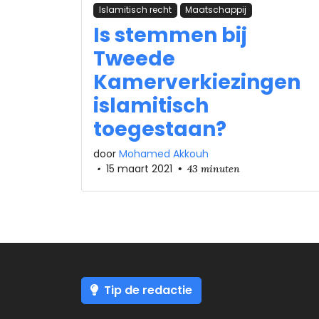
Islamitisch recht
Maatschappij
Is stemmen bij
Tweede
Kamerverkiezingen
islamitisch
toegestaan?
door
Mohamed Akkouh
•
15 maart 2021
•
43 minuten
Tip de redactie