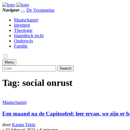
Navigeer
De Voorpagina
Maatschappij
Identiteit
Theologie
Islamitisch recht
Onderwijs
Familie
Menu
Search
Tag:
social onrust
Maatschappij
Een maand na de Capitoolrel: leer ervan, we zijn er b
door
Kasim Tekin
•
22 februari 2021
•
6 minuten