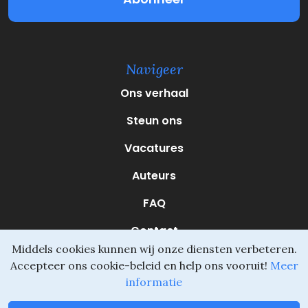
(
V
e
r
e
Navigeer
i
s
Ons verhaal
t
)
Steun ons
Vacatures
Auteurs
FAQ
Contact
Middels cookies kunnen wij onze diensten verbeteren.
Accepteer ons cookie-beleid en help ons vooruit!
Meer
informatie
Daliel ©
Onderdeel van SVIO
•
Algemene voorwaarden