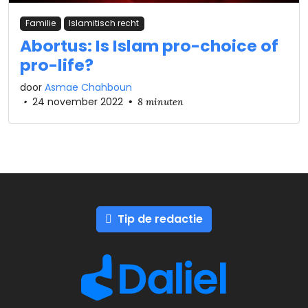
Familie
Islamitisch recht
Abortus: Is Islam pro-choice of
pro-life?
door
Asmae Chahboun
•
24 november 2022
•
8 minuten
Tip de redactie