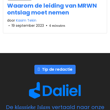
Waarom de leiding van MRWN
ontslag moet nemen
door
Kasim Tekin
•
19 september 2023
•
4 minuten
Tip de redactie
De
vertaald naar onze
klassieke Islam