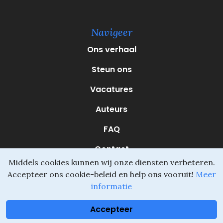
e
r
e
Navigeer
i
s
Ons verhaal
t
)
Steun ons
Vacatures
Auteurs
FAQ
Contact
Middels cookies kunnen wij onze diensten verbeteren.
Accepteer ons cookie-beleid en help ons vooruit!
Meer
informatie
Daliel ©
Onderdeel van SVIO
•
Algemene voorwaarden
Accepteer