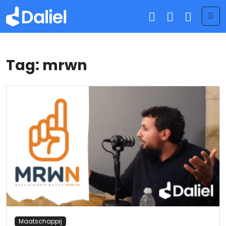
Me
Tag:
mrwn
Maatschappij