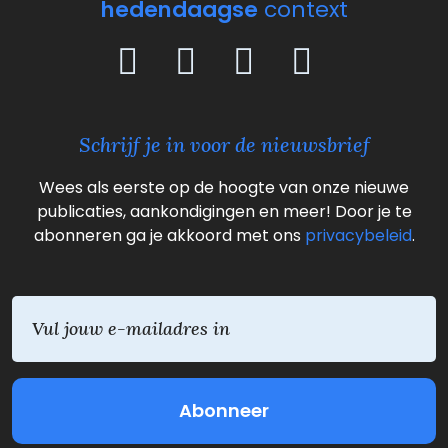
hedendaagse
context
Schrijf je in voor de nieuwsbrief
Wees als eerste op de hoogte van onze nieuwe
publicaties, aankondigingen en meer! Door je te
abonneren ga je akkoord met ons
privacybeleid
.
E
m
a
i
l
(
V