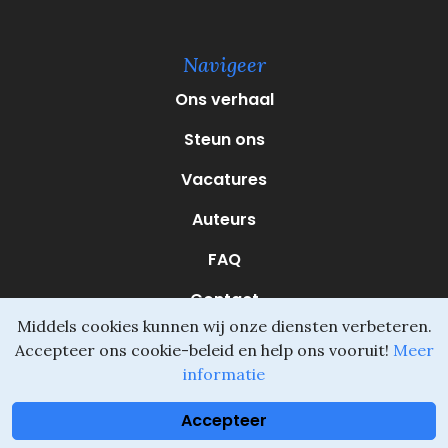
e
r
e
Navigeer
i
s
Ons verhaal
t
)
Steun ons
Vacatures
Auteurs
FAQ
Contact
Middels cookies kunnen wij onze diensten verbeteren.
Accepteer ons cookie-beleid en help ons vooruit!
Meer
informatie
Daliel ©
Onderdeel van SVIO
•
Algemene voorwaarden
Accepteer