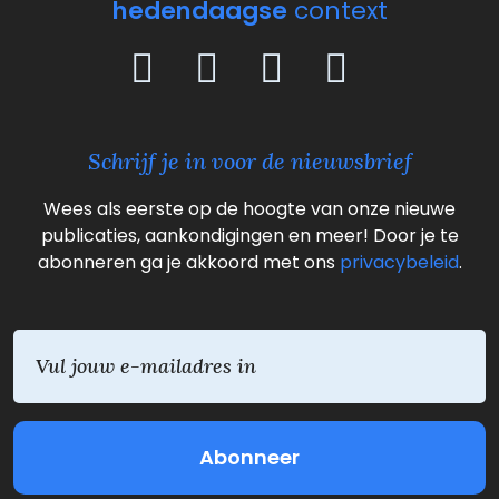
hedendaagse
context
Schrijf je in voor de nieuwsbrief
Wees als eerste op de hoogte van onze nieuwe
publicaties, aankondigingen en meer! Door je te
abonneren ga je akkoord met ons
privacybeleid
.
E
m
a
i
l
(
V