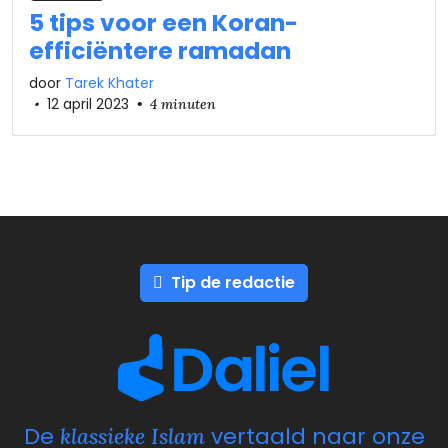
5 tips voor een Koran-
efficiëntere ramadan
door
Tarek Khater
•
12 april 2023
•
4 minuten
Tip de redactie
De
vertaald naar onze
klassieke Islam