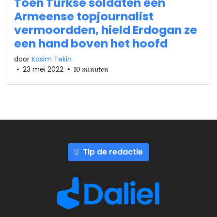
Toen Turkse soldaten een
Armeense topjournalist
vermoordden, hield Erdogan ze
een hand boven het hoofd
door
Kasim Tekin
•
23 mei 2022
•
10 minuten
Tip de redactie