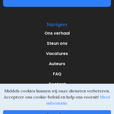
(
V
e
r
e
Navigeer
i
s
Ons verhaal
t
)
Steun ons
Vacatures
Auteurs
FAQ
Contact
Middels cookies kunnen wij onze diensten verbeteren.
Accepteer ons cookie-beleid en help ons vooruit!
Meer
informatie
Daliel ©
Onderdeel van SVIO
•
Algemene voorwaarden