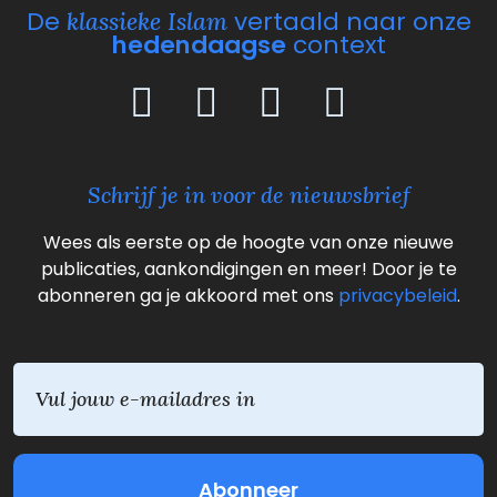
De
vertaald naar onze
klassieke Islam
hedendaagse
context
Schrijf je in voor de nieuwsbrief
Wees als eerste op de hoogte van onze nieuwe
publicaties, aankondigingen en meer! Door je te
abonneren ga je akkoord met ons
privacybeleid
.
E
m
a
i
l