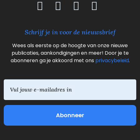
Schrijf je in voor de nieuwsbrief
Wees als eerste op de hoogte van onze nieuwe
publicaties, aankondigingen en meer! Door je te
abonneren ga je akkoord met ons
privacybeleid
.
E
m
a
i
l
(
V
e
r