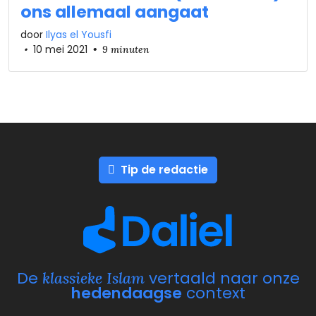
ons allemaal aangaat
door
Ilyas el Yousfi
•
10 mei 2021
•
9 minuten
Tip de redactie
De
vertaald naar onze
klassieke Islam
hedendaagse
context