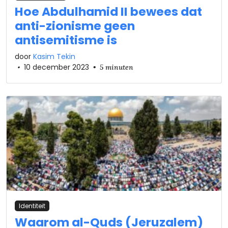
Hoe Abdulhamid II bewees dat
anti-zionisme geen
antisemitisme is
door
Kasim Tekin
•
10 december 2023
•
5 minuten
Identiteit
Waarom al-Quds (Jeruzalem)