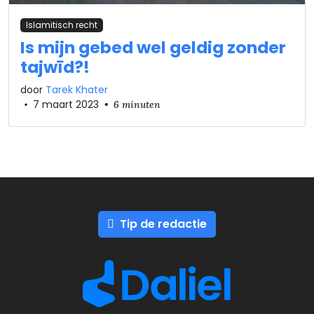
Islamitisch recht
Is mijn gebed wel geldig zonder
tajwīd?!
door
Tarek Khater
•
7 maart 2023
•
6 minuten
Tip de redactie