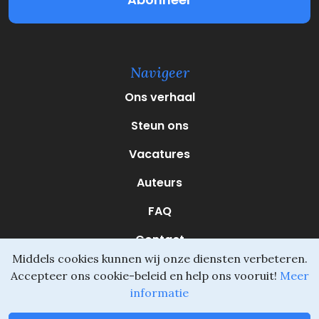
(
V
e
r
e
Navigeer
i
s
Ons verhaal
t
)
Steun ons
Vacatures
Auteurs
FAQ
Contact
Middels cookies kunnen wij onze diensten verbeteren.
Accepteer ons cookie-beleid en help ons vooruit!
Meer
informatie
Daliel ©
Onderdeel van SVIO
•
Algemene voorwaarden