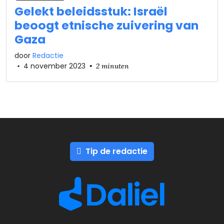
Gelekt beleidsstuk: Israël
beoogt etnische zuivering van
Gaza
door
Redactie
•
4 november 2023
•
2 minuten
Tip de redactie