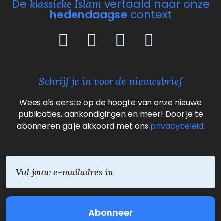
De
vertaald naar onze
klassieke Islam
hedendaagse
context
Schrijf je in voor de nieuwsbrief
Wees als eerste op de hoogte van onze nieuwe
publicaties, aankondigingen en meer! Door je te
abonneren ga je akkoord met ons
privacybeleid
.
E
m
a
i
l
(