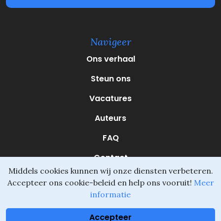
V
e
r
e
Navigeer
i
s
Ons verhaal
t
)
Steun ons
Vacatures
Auteurs
FAQ
Contact
Middels cookies kunnen wij onze diensten verbeteren.
Accepteer ons cookie-beleid en help ons vooruit!
Meer
informatie
Daliel ©
Onderdeel van SVIO
•
Algemene voorwaarden
Accepteer