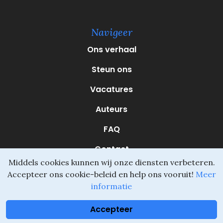
e
r
e
Navigeer
i
s
Ons verhaal
t
)
Steun ons
Vacatures
Auteurs
FAQ
Contact
Middels cookies kunnen wij onze diensten verbeteren.
Accepteer ons cookie-beleid en help ons vooruit!
Meer
informatie
Daliel ©
Onderdeel van SVIO
•
Algemene voorwaarden
Accepteer