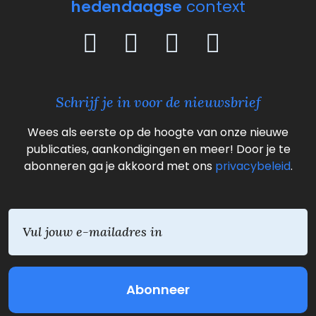
hedendaagse
context
Schrijf je in voor de nieuwsbrief
Wees als eerste op de hoogte van onze nieuwe
publicaties, aankondigingen en meer! Door je te
abonneren ga je akkoord met ons
privacybeleid
.
E
m
a
i
l
(
V