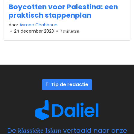
Boycotten voor Palestina: een
praktisch stappenplan
door
Asmae Chahboun
•
24 december 2023
•
7 minuten
Tip de redactie
De
vertaald naar onze
klassieke Islam