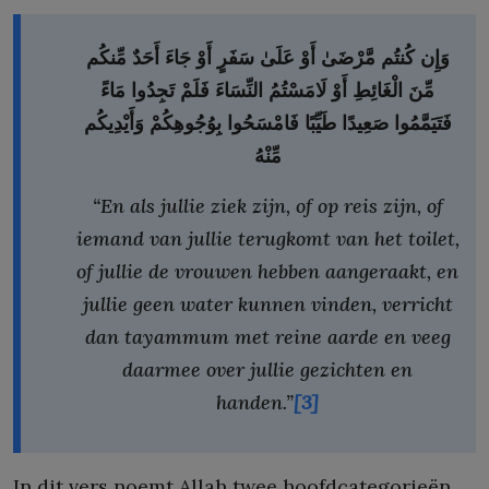
وَإِن
كُنتُم
مَّرْضَىٰ
أَوْ
عَلَىٰ
سَفَرٍ
أَوْ
جَاءَ
أَحَدٌ
مِّنكُم
مِّنَ
الْغَائِطِ
أَوْ
لَامَسْتُمُ
النِّسَاءَ
فَلَمْ
تَجِدُوا
مَاءً
فَتَيَمَّمُوا
صَعِيدًا
طَيِّبًا
فَامْسَحُوا
بِوُجُوهِكُمْ
وَأَيْدِيكُم
مِّنْهُ
“En als jullie ziek zijn, of op reis zijn, of
iemand van jullie terugkomt van het toilet,
of jullie de vrouwen hebben aangeraakt, en
jullie geen water kunnen vinden, verricht
dan tayammum met reine aarde en veeg
daarmee over jullie gezichten en
handen.”
[3]
In dit vers noemt Allah twee hoofdcategorieën