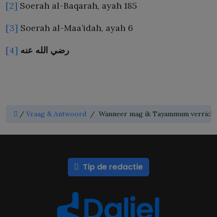
[2]
Soerah al-Baqarah, ayah 185
[3]
Soerah al-Maa’idah, ayah 6
[4]
عنه
الله
رضي
/
Vraag & Antwoord
/
Wanneer mag ik Tayammum verrichte
Tip de redactie