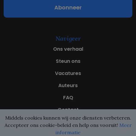
l
(
V
e
r
e
Navigeer
i
s
Ons verhaal
t
)
Steun ons
Vacatures
Auteurs
FAQ
Contact
Middels cookies kunnen wij onze diensten verbeteren.
Accepteer ons cookie-beleid en help ons vooruit!
Meer
informatie