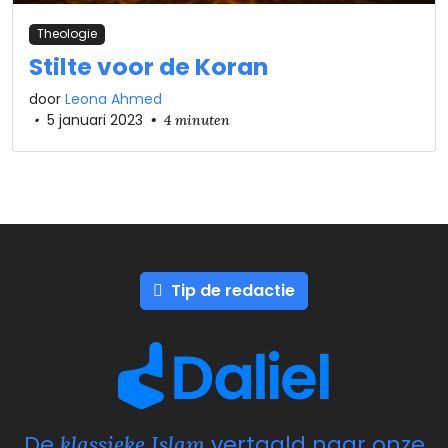
Theologie
Stilte voor de Koran
door
Leona Ahmed
•
5 januari 2023
•
4 minuten
Tip de redactie
De
vertaald naar onze
klassieke Islam