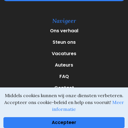
V
e
r
e
Navigeer
i
s
Ons verhaal
t
)
Steun ons
Vacatures
Auteurs
FAQ
Contact
Middels cookies kunnen wij onze diensten verbeteren.
Accepteer ons cookie-beleid en help ons vooruit!
Meer
informatie
Daliel ©
Onderdeel van SVIO
•
Algemene voorwaarden
Accepteer