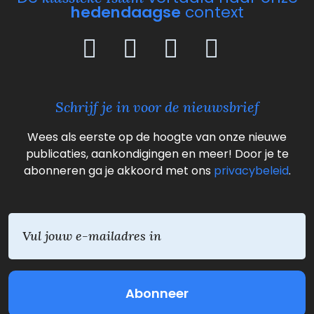
hedendaagse
context
Schrijf je in voor de nieuwsbrief
Wees als eerste op de hoogte van onze nieuwe
publicaties, aankondigingen en meer! Door je te
abonneren ga je akkoord met ons
privacybeleid
.
E
m
a
i
l
(