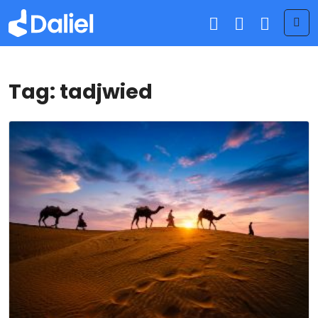
Me
Tag:
tadjwied