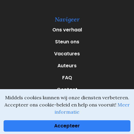
e
r
e
Navigeer
i
s
Ons verhaal
t
)
Steun ons
Vacatures
Auteurs
FAQ
Contact
Middels cookies kunnen wij onze diensten verbeteren.
Accepteer ons cookie-beleid en help ons vooruit!
Meer
informatie
Daliel ©
Onderdeel van SVIO
•
Algemene voorwaarden
Accepteer