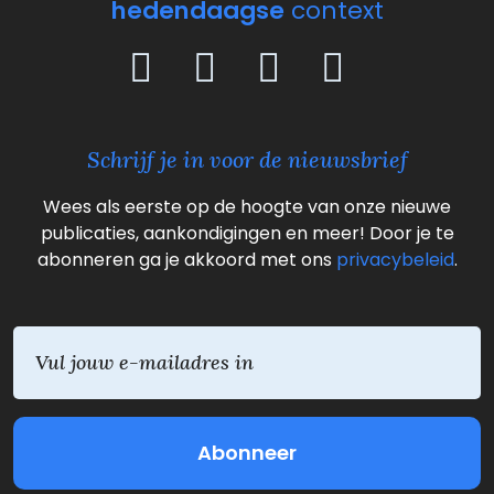
hedendaagse
context
Schrijf je in voor de nieuwsbrief
Wees als eerste op de hoogte van onze nieuwe
publicaties, aankondigingen en meer! Door je te
abonneren ga je akkoord met ons
privacybeleid
.
E
m
a
i
l
(
V