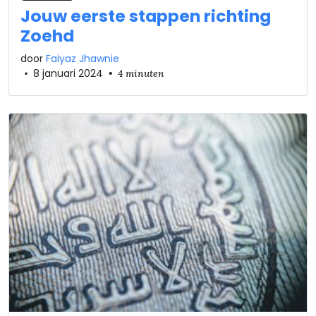
Jouw eerste stappen richting
Zoehd
door
Faiyaz Jhawnie
•
8 januari 2024
•
4 minuten