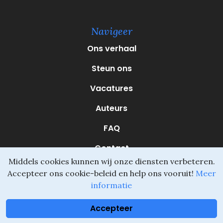
e
r
e
Navigeer
i
s
Ons verhaal
t
)
Steun ons
Vacatures
Auteurs
FAQ
Contact
Middels cookies kunnen wij onze diensten verbeteren.
Accepteer ons cookie-beleid en help ons vooruit!
Meer
informatie
Daliel ©
Onderdeel van SVIO
•
Algemene voorwaarden
Accepteer