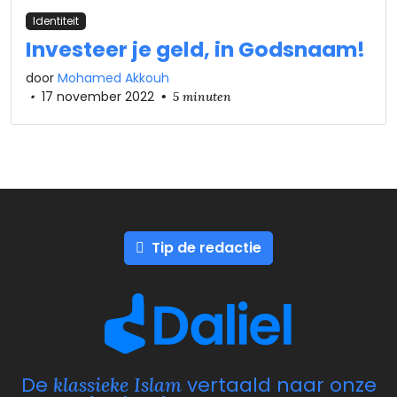
Identiteit
Investeer je geld, in Godsnaam!
door
Mohamed Akkouh
•
17 november 2022
•
5 minuten
Tip de redactie
De
vertaald naar onze
klassieke Islam