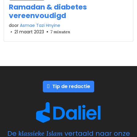
Ramadan & diabetes
vereenvoudigd
door
Asmae Tazi Hnyine
•
21 maart 2023
•
7 minuten
Tip de redactie
De
vertaald naar onze
klassieke Islam