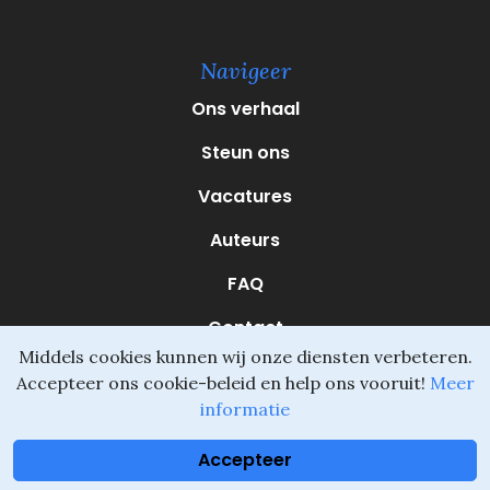
e
r
e
Navigeer
i
s
Ons verhaal
t
)
Steun ons
Vacatures
Auteurs
FAQ
Contact
Middels cookies kunnen wij onze diensten verbeteren.
Accepteer ons cookie-beleid en help ons vooruit!
Meer
informatie
Daliel ©
Onderdeel van SVIO
•
Algemene voorwaarden
Accepteer