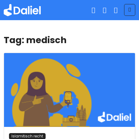
Me
Tag:
medisch
Islamitisch recht