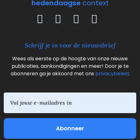
hedendaagse
context
Schrijf je in voor de nieuwsbrief
Wees als eerste op de hoogte van onze nieuwe
publicaties, aankondigingen en meer! Door je te
abonneren ga je akkoord met ons
privacybeleid
.
E
m
a
i
l
(
V