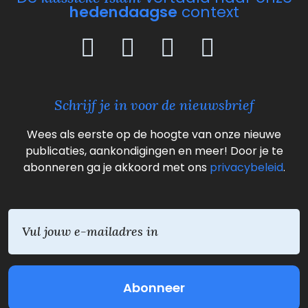
hedendaagse
context
Schrijf je in voor de nieuwsbrief
Wees als eerste op de hoogte van onze nieuwe
publicaties, aankondigingen en meer! Door je te
abonneren ga je akkoord met ons
privacybeleid
.
E
m
a
i
l
(