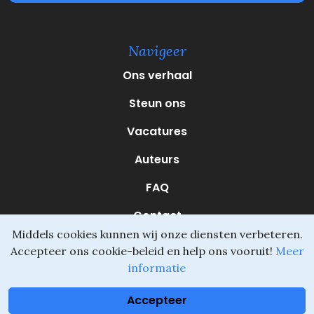
V
e
r
e
Navigeer
i
s
Ons verhaal
t
)
Steun ons
Vacatures
Auteurs
FAQ
Contact
Middels cookies kunnen wij onze diensten verbeteren.
Accepteer ons cookie-beleid en help ons vooruit!
Meer
informatie
Daliel ©
Onderdeel van SVIO
•
Algemene voorwaarden
Accepteer