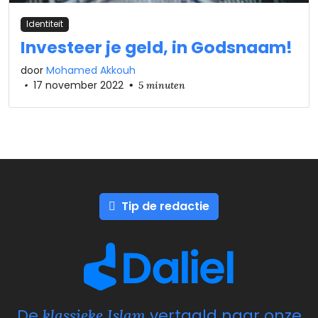
Identiteit
Investeer je geld, in Godsnaam!
door
Mohamed Akkouh
•
17 november 2022
•
5 minuten
Tip de redactie
De
vertaald naar onze
klassieke Islam