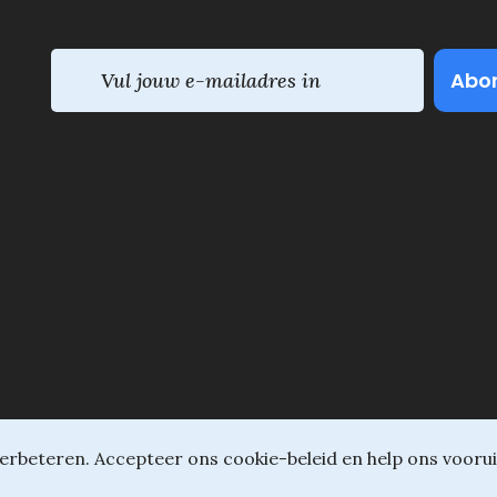
E
m
a
i
l
(
V
e
r
e
i
s
t
)
Daliel ©
Onderdeel van SVIO
•
Algemene voorwaarden
erbeteren. Accepteer ons cookie-beleid en help ons voorui