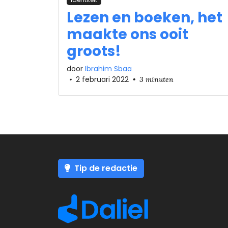
Lezen en boeken, het
maakte ons ooit
groots!
door
Ibrahim Sbaa
•
2 februari 2022
•
3 minuten
Tip de redactie