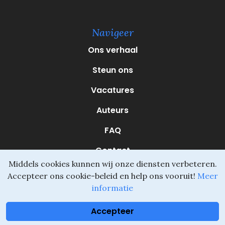
e
r
e
Navigeer
i
s
Ons verhaal
t
)
Steun ons
Vacatures
Auteurs
FAQ
Contact
Middels cookies kunnen wij onze diensten verbeteren.
Accepteer ons cookie-beleid en help ons vooruit!
Meer
informatie
Daliel ©
Onderdeel van SVIO
•
Algemene voorwaarden
Accepteer