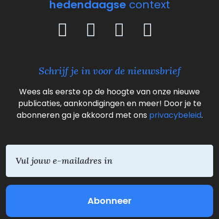
hedendaagse
context
Schrijf je in voor de nieuwsbrief
Wees als eerste op de hoogte van onze nieuwe
publicaties, aankondigingen en meer! Door je te
abonneren ga je akkoord met ons
privacybeleid
.
E
m
a
i
l
(
V