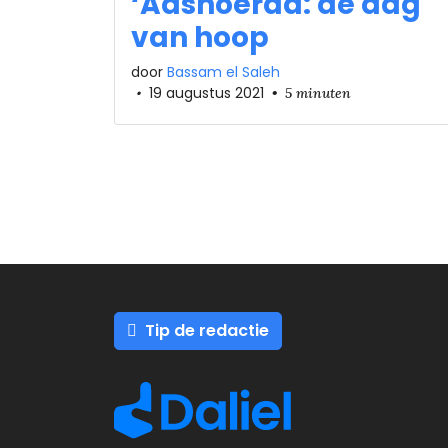
‘Aashoeraa: de dag
van hoop
door
Bassam el Saleh
•
19 augustus 2021
•
5 minuten
Tip de redactie