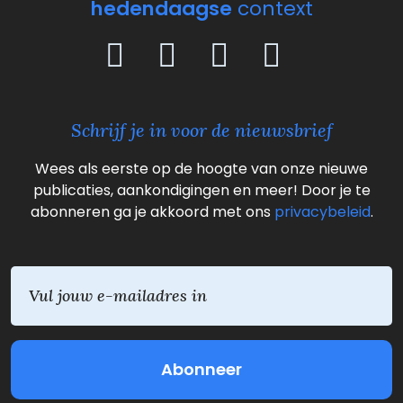
hedendaagse
context
Schrijf je in voor de nieuwsbrief
Wees als eerste op de hoogte van onze nieuwe
publicaties, aankondigingen en meer! Door je te
abonneren ga je akkoord met ons
privacybeleid
.
E
m
a
i
l
(
V