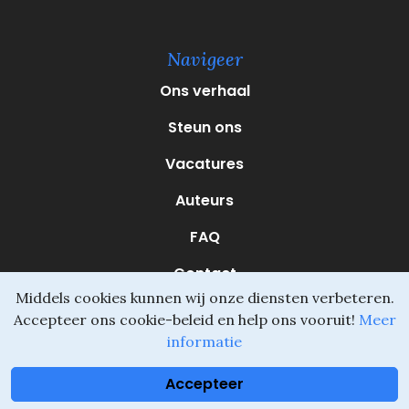
e
r
e
Navigeer
i
s
Ons verhaal
t
)
Steun ons
Vacatures
Auteurs
FAQ
Contact
Middels cookies kunnen wij onze diensten verbeteren.
Accepteer ons cookie-beleid en help ons vooruit!
Meer
informatie
Daliel ©
Onderdeel van SVIO
•
Algemene voorwaarden
Accepteer