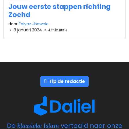
Jouw eerste stappen richting
Zoehd
door
Faiyaz Jhawnie
•
8 januari 2024
•
4 minuten
Tip de redactie
De
vertaald naar onze
klassieke Islam