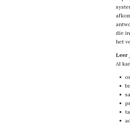
syste
afkom
antwo
die i
het v
Leer 
AI ka
o
b
s
p
t
a