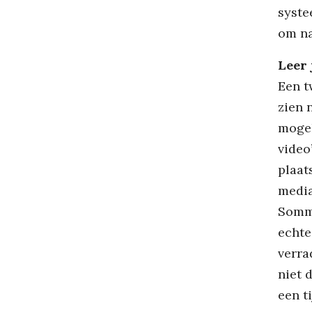
syste
om na
Leer 
Een t
zien 
mogel
video
plaat
media
Sommi
echte
verra
niet 
een t