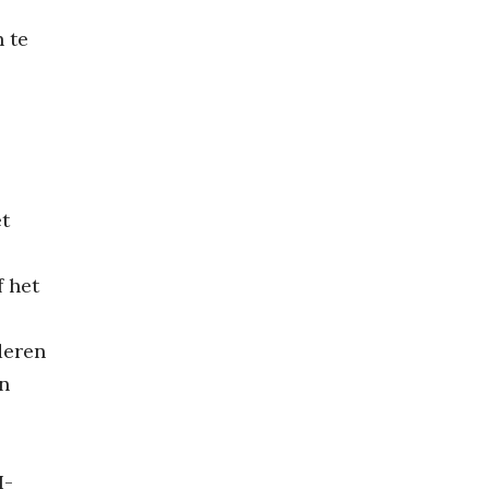
 te
et
f het
deren
un
I-