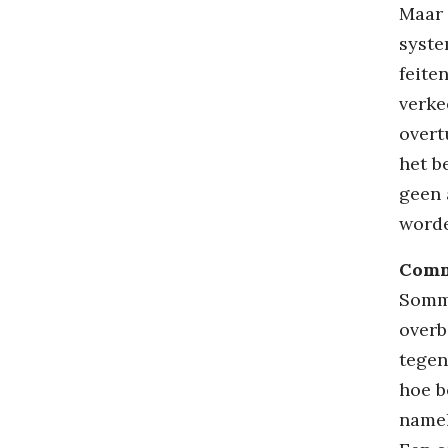
Maar 
syste
feite
verke
overt
het b
geen 
worde
Commu
Sommi
overb
tegen
hoe b
namel