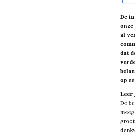
De in
onze 
al ve
commu
dat d
verde
belan
op ee
Leer 
De be
meege
groot
denkw