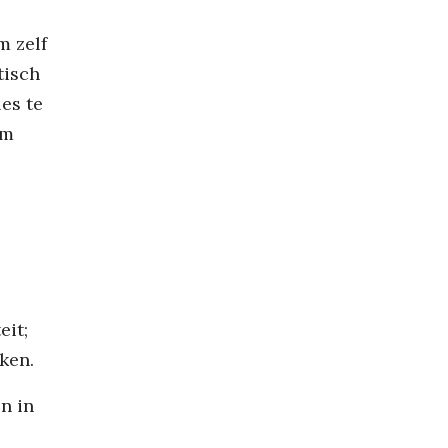
m zelf
tisch
es te
om
eit;
ken.
n in