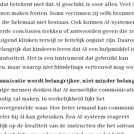
dat betekent niet dat AI geschikt is voor alles. Veel 
men maken fouten. Soms verzinnen zij zelfs bronnen
n die helemaal niet bestaan. Ook kunnen AI-systeme
erde conclusies trekken of antwoorden geven die z
uigend klinken terwijl ze feitelijk onjuist zijn. Daaro
elangrijk dat kinderen leren dat AI een hulpmiddel i
autoriteit. Het is een instrument dat gebruikt kan
n, maar waarop niet blindelings vertrouwd mag wo
nicatie wordt belangrijker, niet minder belan
ge mensen denken dat AI menselijke communicati
odig zal maken. In werkelijkheid lijkt het
overgestelde waar. Hoe beter iemand kan communi
eter hij AI kan gebruiken. Een AI-systeem reageert
ijk op de kwaliteit van de instructies die het ontvan