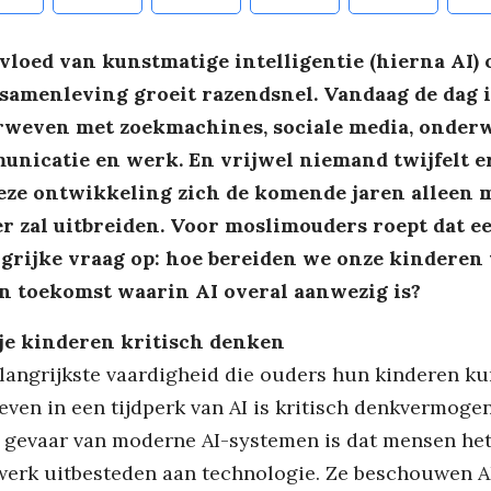
vloed van kunstmatige intelligentie (hierna AI) 
samenleving groeit razendsnel. Vandaag de dag i
rweven met zoekmachines, sociale media, onderw
nicatie en werk. En vrijwel niemand twijfelt e
eze ontwikkeling zich de komende jaren alleen 
r zal uitbreiden. Voor moslimouders roept dat e
grijke vraag op: hoe bereiden we onze kinderen
n toekomst waarin AI overal aanwezig is?
je kinderen kritisch denken
langrijkste vaardigheid die ouders hun kinderen k
ven in een tijdperk van AI is kritisch denkvermogen
 gevaar van moderne AI-systemen is dat mensen he
erk uitbesteden aan technologie. Ze beschouwen AI