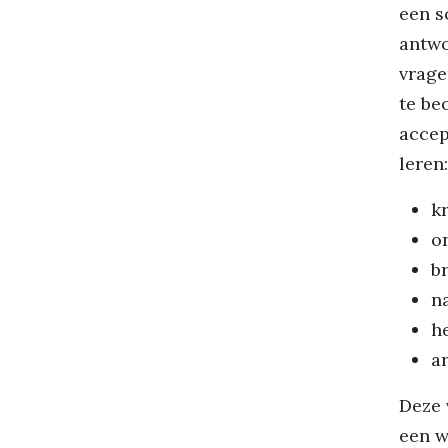
een s
antwo
vrage
te be
accep
leren:
kr
o
b
n
he
a
Deze 
een w