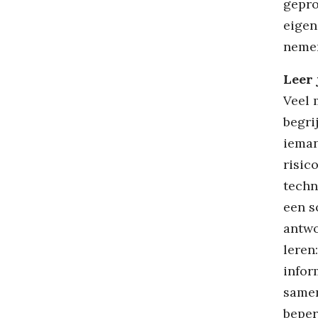
gepro
eigen
nemen
Leer 
Veel 
begri
ieman
risic
techn
een s
antwo
leren
infor
samen
beper