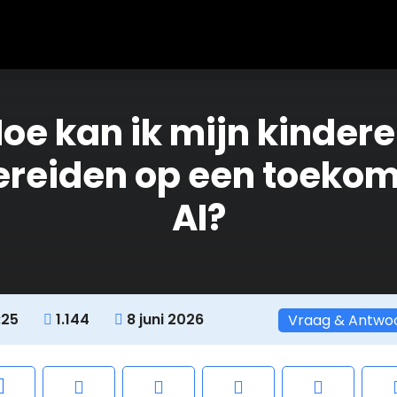
oe kan ik mijn kinder
ereiden op een toekom
AI?
:25
1.144
8 juni 2026
Vraag & Antwo