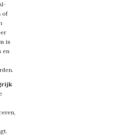
AI-
 of
n
eer
m is
s en
rden.
grijk
e
ceren,
gt.