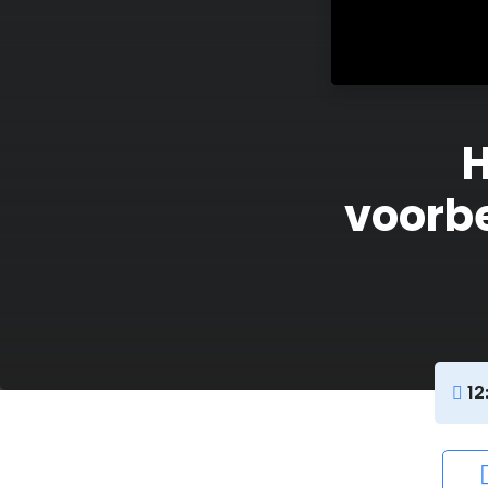
H
voorb
12