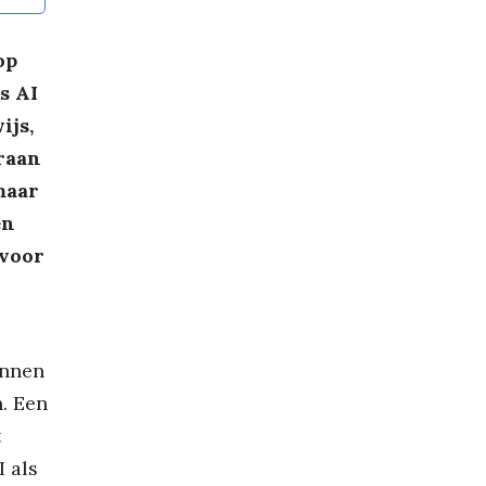
op
s AI
ijs,
raan
maar
en
 voor
unnen
. Een
t
 als