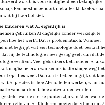
duceerd wordt, is voorzichtigheid een belangrijke
schap. Een moslim behoort niet alles klakkeloos aan
 wat hij hoort of ziet.
je kinderen wat AI eigenlijk is
mensen gebruiken AI dagelijks zonder werkelijk te
jpen hoe het werkt. Dat is problematisch. Wanneer
d niet begrijpt wat een technologie doet, bestaat h
o dat hij de technologie meer gezag geeft dan dat de
ologie verdient. Veel gebruikers behandelen AI also
oort magische bron van kennis is die simpelweg het
ord op alles weet. Daarom is het belangrijk dat kin
: wat AI precies is, hoe AI-modellen werken, waar h
matie vandaan komt, hoe antwoorden worden
gesteld, wat de sterke punten zijn van AI en wat de
kingen zijn van AI. Kinderen moeten begrijpen dat A