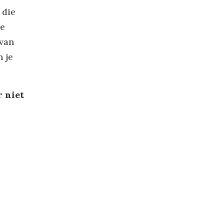
 die
de
 van
 je
r niet