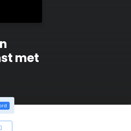
en
st met
ord