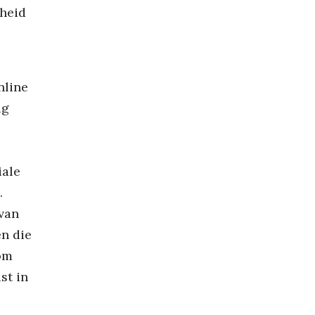
kheid
nline
ag
iale
.
van
en die
om
st in